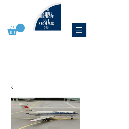
NEU
ARTIKEL
HINZUGEF
ÜGT
REGELMÄS
SIG