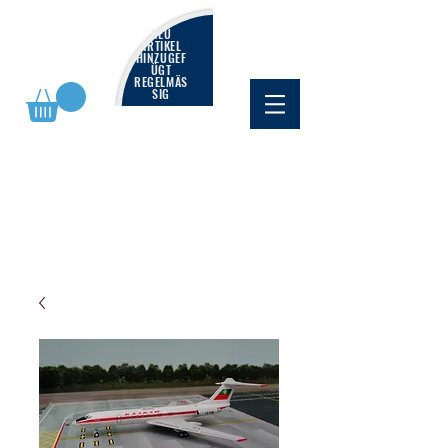
NEU
ARTIKEL
HINZUGEF
ÜGT
REGELMÄS
SIG