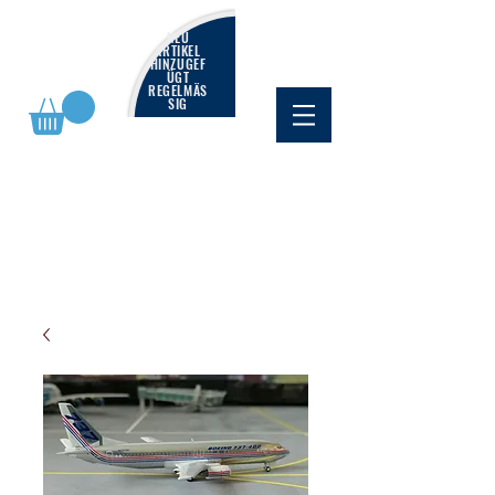
NEU
ARTIKEL
HINZUGEF
ÜGT
REGELMÄS
SIG