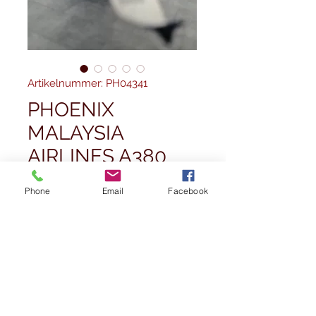
Artikelnummer: PH04341
PHOENIX
MALAYSIA
AIRLINES A380
9M-MNB 1/400
Phone
Email
Facebook
Preis
52,50 £
Anzahl
*
Nicht verfügbar