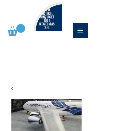
NEU
ARTIKEL
HINZUGEF
ÜGT
REGELMÄS
SIG