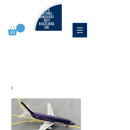
NEU
ARTIKEL
HINZUGEF
ÜGT
REGELMÄS
SIG