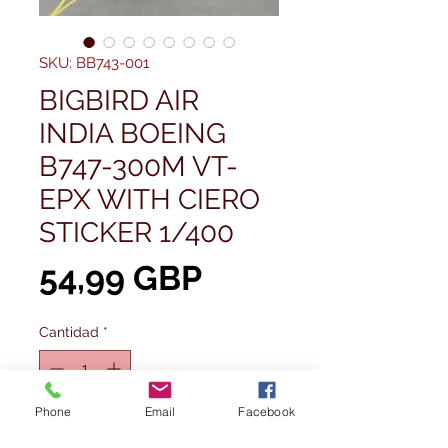
SKU: BB743-001
BIGBIRD AIR
INDIA BOEING
B747-300M VT-
EPX WITH CIERO
STICKER 1/400
Precio
54,99 GBP
Cantidad
*
Agotado
Phone
Email
Facebook