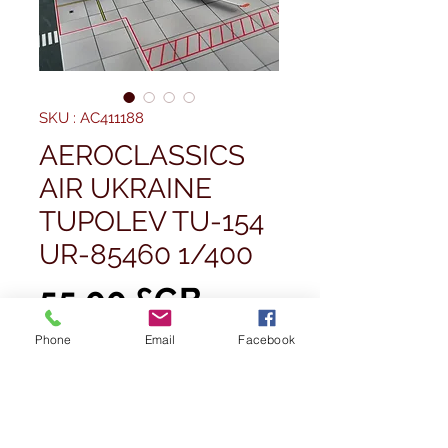
SKU : AC411188
AEROCLASSICS
AIR UKRAINE
TUPOLEV TU-154
UR-85460 1/400
Prix
55,00 £GB
Phone
Email
Facebook
Quantité
*