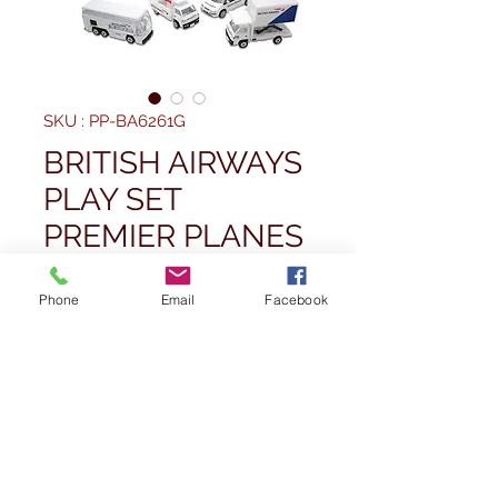
SKU : PP-BA6261G
BRITISH AIRWAYS
PLAY SET
PREMIER PLANES
Prix
22,99 £GB
Phone
Email
Facebook
Quantité
*
Rupture de stock
Me notifier lorsque cet article est disponible