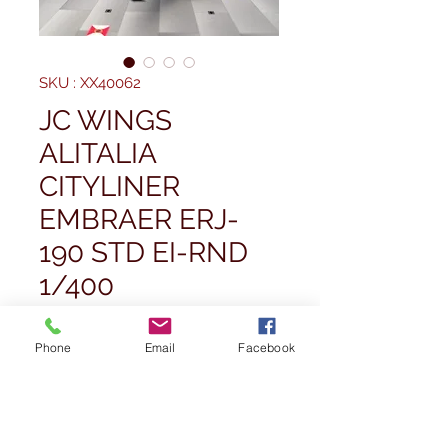
SKU : XX40062
JC WINGS
ALITALIA
CITYLINER
EMBRAER ERJ-
190 STD EI-RND
1/400
Prix
39,99 £GB
Phone
Email
Facebook
Quantité
*