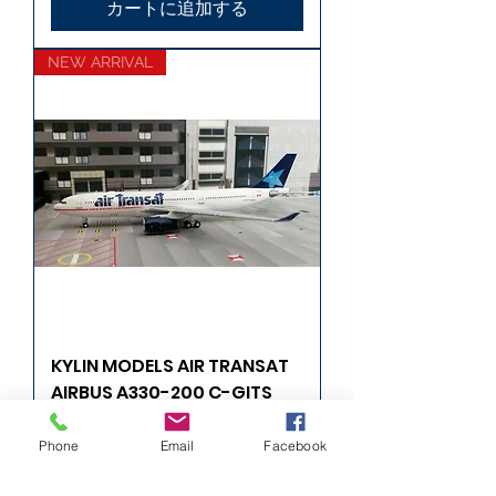
カートに追加する
NEW ARRIVAL
KYLIN MODELS AIR TRANSAT
AIRBUS A330-200 C-GITS
"AZORES GLIDER" 1/400
Phone
Email
Facebook
価格
£47.99