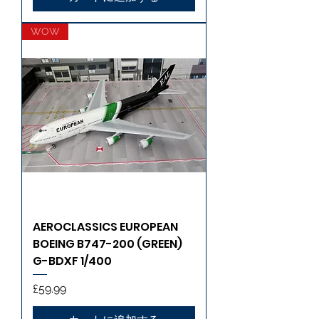
WOW
AEROCLASSICS EUROPEAN
BOEING B747-200 (GREEN)
G-BDXF 1/400
価格
£59.99