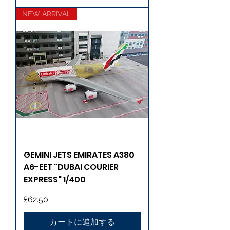
NEW ARRIVAL
GEMINI JETS EMIRATES A380
A6-EET "DUBAI COURIER
EXPRESS" 1/400
価格
£62.50
カートに追加する