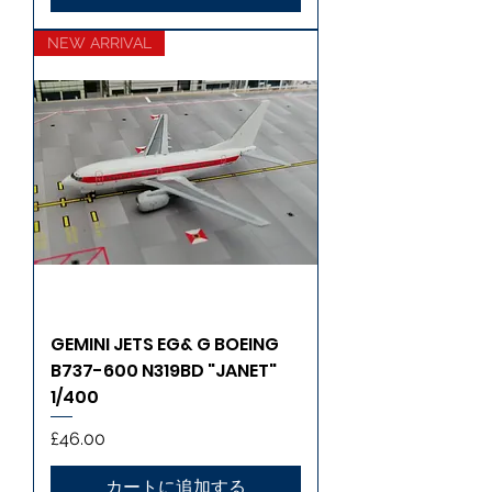
NEW ARRIVAL
GEMINI JETS EG& G BOEING
B737-600 N319BD "JANET"
1/400
価格
£46.00
カートに追加する