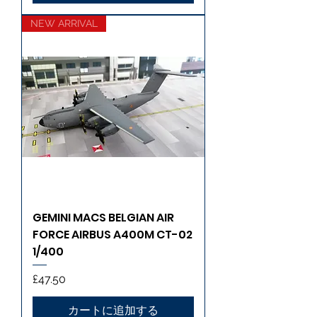
NEW ARRIVAL
GEMINI MACS BELGIAN AIR
FORCE AIRBUS A400M CT-02
1/400
価格
£47.50
カートに追加する