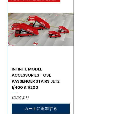
INFINITE MODEL
ACCESSORIES - GSE
PASSENGER STAIRS JET2
1/400 & 1/200
セール価格
£9.99
より
カートに追加する