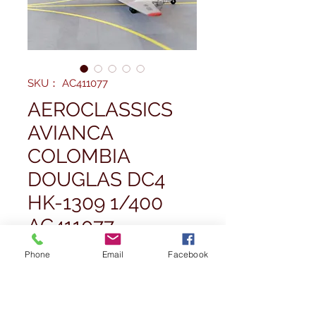
SKU： AC411077
AEROCLASSICS
AVIANCA
COLOMBIA
DOUGLAS DC4
HK-1309 1/400
AC411077
価
£57.50
Phone
Email
Facebook
格
数量
*