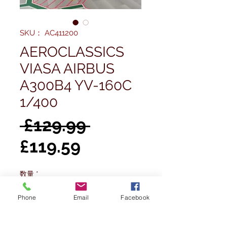
SKU： AC411200
AEROCLASSICS
VIASA AIRBUS
A300B4 YV-160C
1/400
通
 £129.99 
セ
常
£119.59
ー
価
数量
*
ル
格
Phone
Email
Facebook
価
カートに追加する