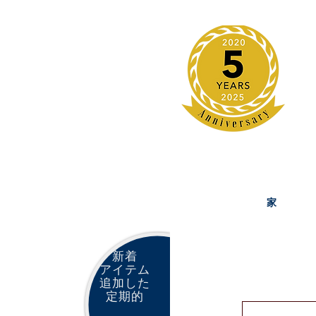
家
新着
アイテム
追加した
定期的