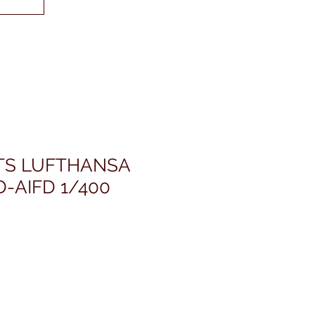
ETS LUFTHANSA
D-AIFD 1/400
価
格