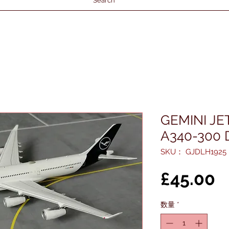
Search
GEMINI J
A340-300 
SKU： GJDLH1925
£45.00
数量
*