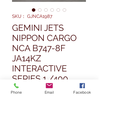
SKU： GJNCA1987
GEMINI JETS
NIPPON CARGO
NCA B747-8F
JA14KZ
INTERACTIVE
SERIES 1 /400
価
£59.99
Phone
Email
Facebook
格
数量
*
在庫なし