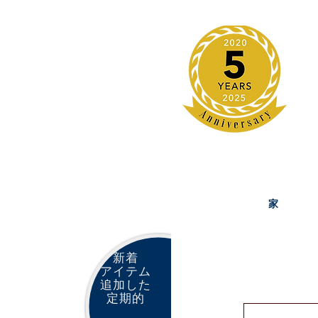
家
新着
アイテム
追加した
定期的