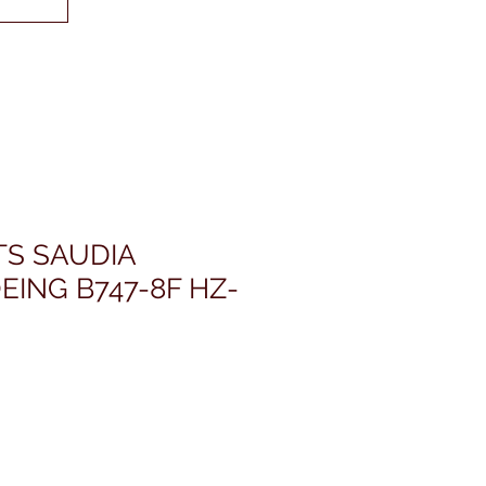
TS SAUDIA
ING B747-8F HZ-
価
格