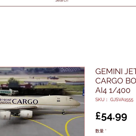
Search
GEMINI JE
CARGO BOE
AI4 1/400
SKU： GJSVA1555
£54.99
数量
*