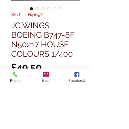
SKU： LH4169C
JC WINGS
BOEING B747-8F
N50217 HOUSE
COLOURS 1/400
価
£49.50
格
Phone
Email
Facebook
数量
*
在庫なし
再入荷通知をリクエスト