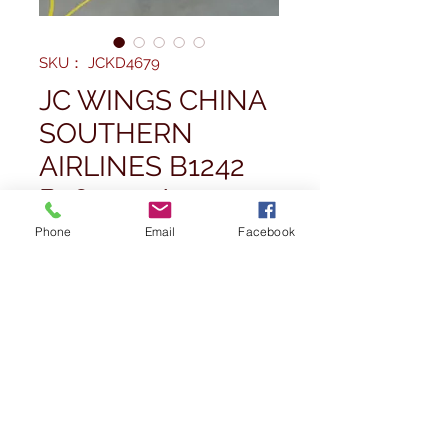
SKU： JCKD4679
JC WINGS CHINA
SOUTHERN
AIRLINES B1242
B787-9 1/400
Phone
Email
Facebook
価
£35.00
格
数量
*
在庫なし
再入荷通知をリクエスト