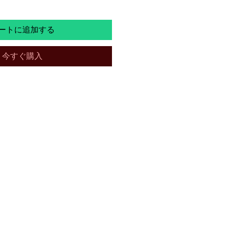
格
価
ートに追加する
格
今すぐ購入