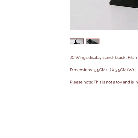
JC Wings display stand- black . Fits
Dimensions : 5.5CM (L) X 3.5CM (W)
Please note: This is not a toy and is 