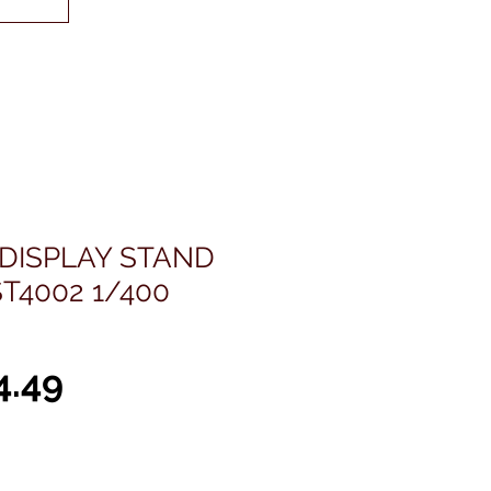
 DISPLAY STAND
T4002 1/400
通
セ
4.49
常
ー
価
ル