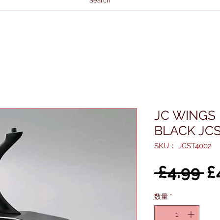
Search
JC WINGS
BLACK JCS
SKU： JCST4002
 £4.99 
£
数量
*