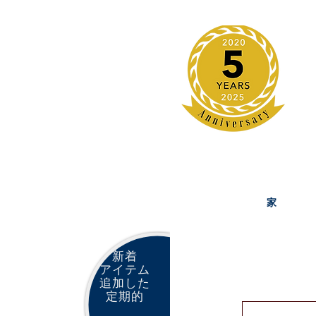
家
新着
アイテム
追加した
定期的