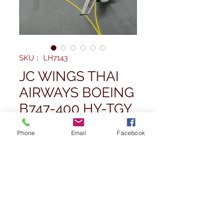
SKU： LH7143
JC WINGS THAI
AIRWAYS BOEING
B747-400 HY-TGY
1/4
Phone
Email
Facebook
価
£45.00
格
数量
*
在庫なし