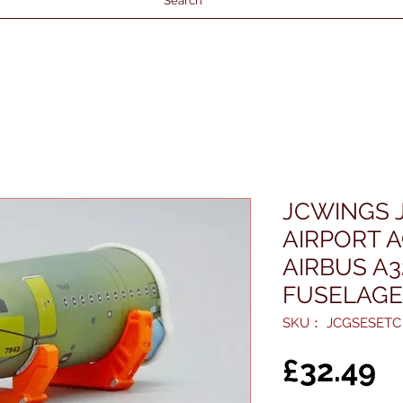
Search
JCWINGS 
AIRPORT 
AIRBUS A
FUSELAGE
SKU： JCGSESETC
£32.49