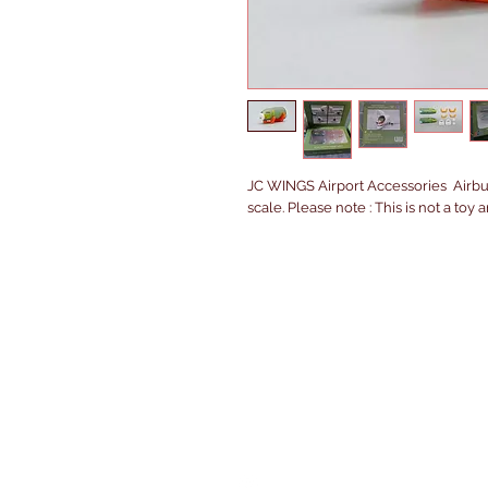
JC WINGS Airport Accessories  Airbus
scale. Please note : This is not a toy