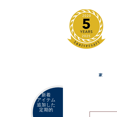
家
新着
アイテム
追加した
定期的