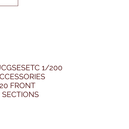
JCGSESETC 1/200
ACCESSORIES
320 FRONT
 SECTIONS
価