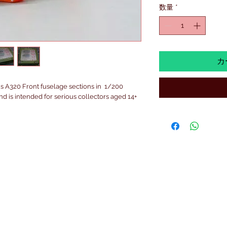
数量
*
カ
 A320 Front fuselage sections in  1/200 
 and is intended for serious collectors aged 14+