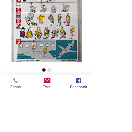
BRITISH AIRWAYS
CRJ-200 SAFETY
Phone
Email
Facebook
CARD
価
£3.95
格
数量
*