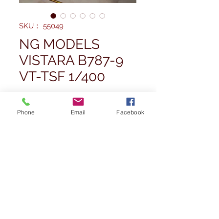
SKU： 55049
NG MODELS
VISTARA B787-9
VT-TSF 1/400
価
£44.99
Phone
Email
Facebook
格
数量
*
在庫なし
再入荷通知をリクエスト
Vistara Boeing B787-9 DREAMLINER