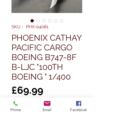
SKU： PHX-04081
PHOENIX CATHAY
PACIFIC CARGO
BOEING B747-8F
B-LJC "100TH
BOEING " 1/400
価
£69.99
格
数量
*
Phone
Email
Facebook