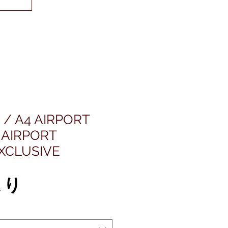
/ A4 AIRPORT
 AIRPORT
XCLUSIVE
セ
より
ー
ル