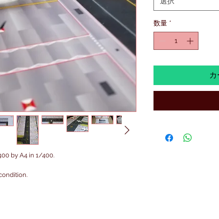
選択
数量
*
カ
400 by A4 in 1/400.
condition.