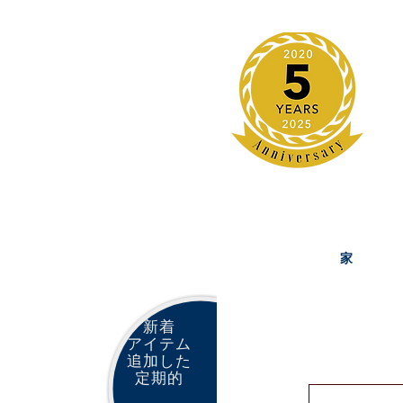
家
新着
アイテム
追加した
定期的