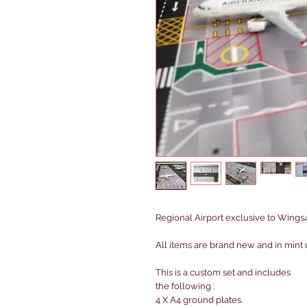
Regional Airport exclusive to Wings
All items are brand new and in mint 
This is a custom set and includes
the following :
4 X A4 ground plates.