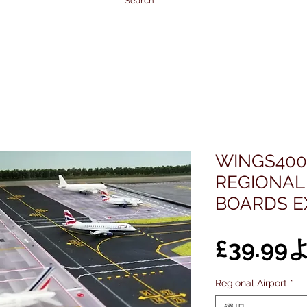
Search
WINGS400 
REGIONAL
BOARDS E
£39.99
Regional Airport
*