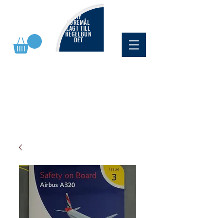
NY
FÖREMÅL
LAGT TILL
REGELBUN
DET