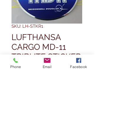
SKU: LH-STKR1
LUFTHANSA
CARGO MD-11
TRIBUTE STICKER
Pris
2,99 GBP
Phone
Email
Facebook
Antal
*
Slutsåld
Meddela mig när varan finns i lager