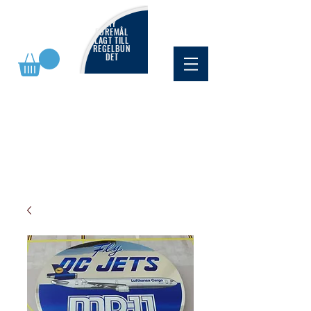
NY
FÖREMÅL
LAGT TILL
REGELBUN
DET