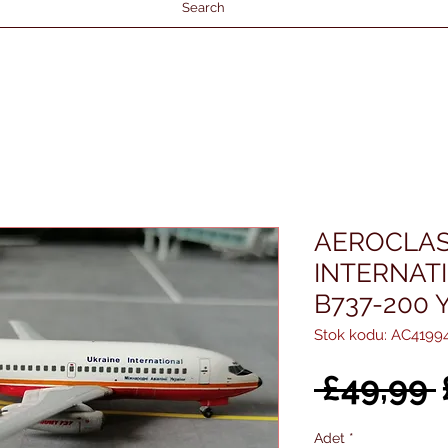
Search
AEROCLAS
INTERNAT
B737-200 
Stok kodu: AC4199
 £49,99 
Adet
*