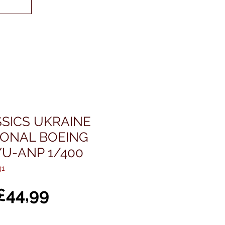
SICS UKRAINE
IONAL BOEING
YU-ANP 1/400
41
Normal
İndirimli
£44,99
Fiyat
Fiyat