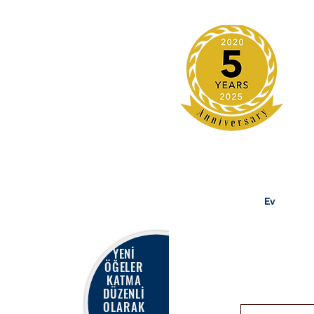
Ev
YENİ
ÖĞELER
KATMA
DÜZENLİ
OLARAK