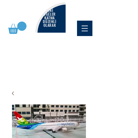
YENİ
ÖĞELER
KATMA
DÜZENLİ
OLARAK