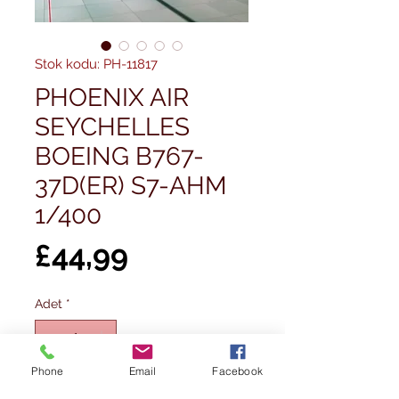
Stok kodu: PH-11817
PHOENIX AIR
SEYCHELLES
BOEING B767-
37D(ER) S7-AHM
1/400
Fiyat
£44,99
Adet
*
Phone
Email
Facebook
Sepete Ekle