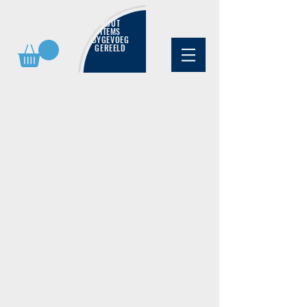
NUUT
ITEMS
BYGEVOEG
GEREELD