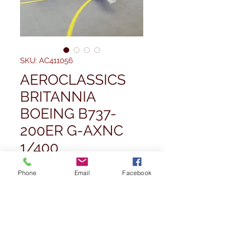
SKU: AC411056
AEROCLASSICS
BRITANNIA
BOEING B737-
200ER G-AXNC
1/400
Price
£42,50
Phone
Email
Facebook
Quantity
*