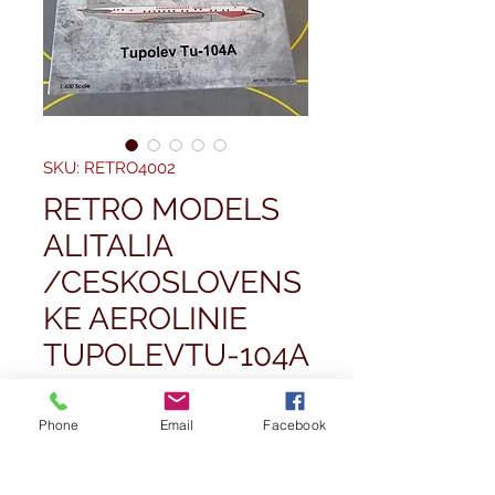
SKU: RETRO4002
RETRO MODELS
ALITALIA
/CESKOSLOVENS
KE AEROLINIE
TUPOLEVTU-104A
I-DIWN 1/400
Phone
Email
Facebook
Price
£57,99