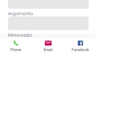
Argomento
Messaggio
Phone
Email
Facebook
V1,V2,Ruota
Puoi metterti in contatto con noi
utilizzando
il modulo o se preferisci, puoi
contattarci direttamente a:
wingstrader400@gmail.com