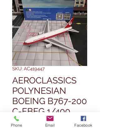
SKU: AC419447
AEROCLASSICS
POLYNESIAN
BOEING B767-200
C-FBEG 1/400
Prezzo
54,99 £
Phone
Email
Facebook