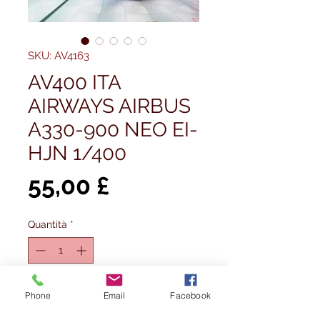
SKU: AV4163
AV400 ITA
AIRWAYS AIRBUS
A330-900 NEO EI-
HJN 1/400
Prezzo
55,00 £
Quantità
*
Esaurito
Phone
Email
Facebook
Avvisami quando è disponibile