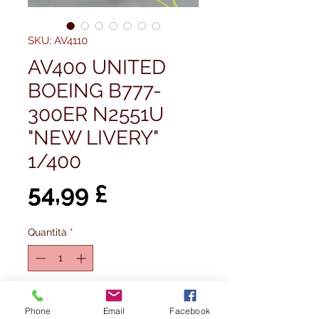
SKU: AV4110
AV400 UNITED
BOEING B777-
300ER N2551U
"NEW LIVERY"
1/400
Prezzo
54,99 £
Quantità
*
Esaurito
Phone
Email
Facebook