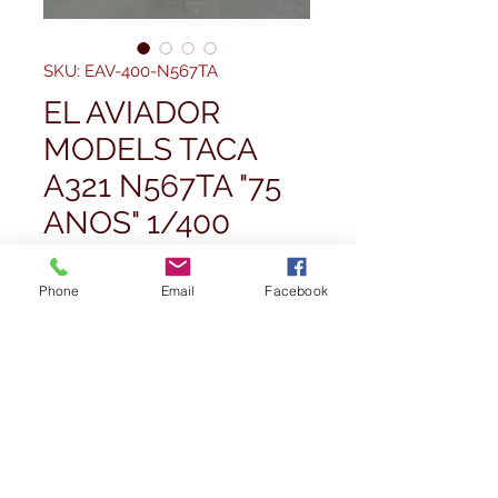
SKU: EAV-400-N567TA
EL AVIADOR
MODELS TACA
A321 N567TA "75
ANOS" 1/400
Prezzo
 49,99 £ 
Phone
Email
Facebook
Prezzo
regolare
44,99 £
scontato
Quantità
*
Esaurito