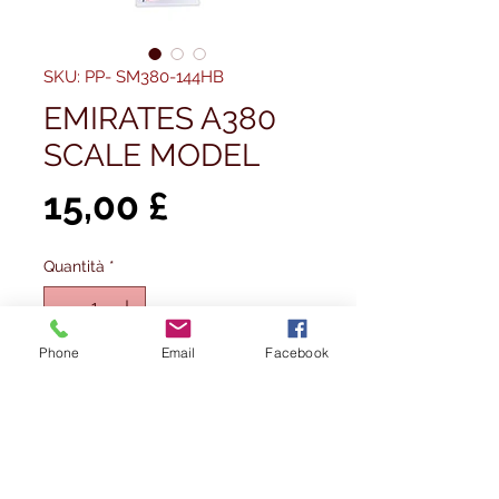
SKU: PP- SM380-144HB
EMIRATES A380
SCALE MODEL
Prezzo
15,00 £
Quantità
*
Esaurito
Phone
Email
Facebook
Avvisami quando è disponibile
The Airbus A380 is the largest
commercial aircraft in the skies. The