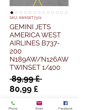
SKU: AWASET7372
GEMINI JETS
AMERICA WEST
AIRLINES B737-
200
N189AW/N126AW
TWINSET 1/400
Prezzo
 89,99 £ 
Prezzo
regolare
80,99 £
scontato
Quantità
*
Phone
Email
Facebook