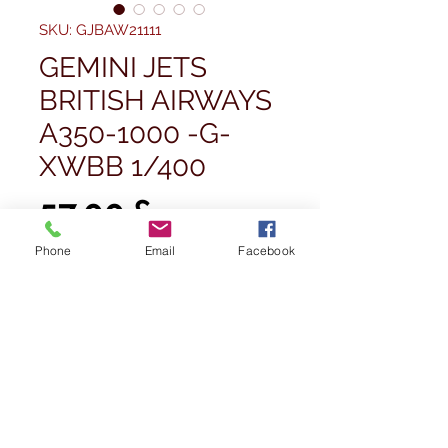
SKU: GJBAW21111
GEMINI JETS
BRITISH AIRWAYS
A350-1000 -G-
XWBB 1/400
Prezzo
57,00 £
Phone
Email
Facebook
Quantità
*
Esaurito
Avvisami quando è disponibile