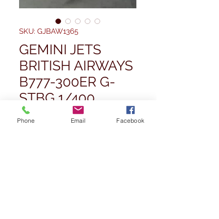
SKU: GJBAW1365
GEMINI JETS
BRITISH AIRWAYS
B777-300ER G-
STBG 1/400
Prezzo
55,00 £
Phone
Email
Facebook
Quantità
*
Esaurito
Avvisami quando è disponibile