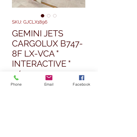
SKU: GJCLX1896
GEMINI JETS
CARGOLUX B747-
8F LX-VCA "
INTERACTIVE "
1/400
Prezzo
62,50 £
Phone
Email
Facebook
Quantità
*
Esaurito