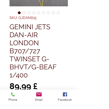
SKU: GJDAN615
GEMINI JETS
DAN-AIR
LONDON
B707/727
TWINSET G-
BHVT/G-BEAF
1/400
Prezzo
89,99 £
Quantità
*
Phone
Email
Facebook