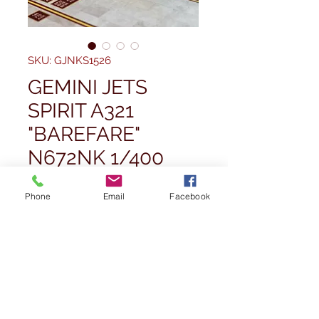
SKU: GJNKS1526
GEMINI JETS
SPIRIT A321
"BAREFARE"
N672NK 1/400
Prezzo
39,99 £
Phone
Email
Facebook
Quantità
*
Esaurito