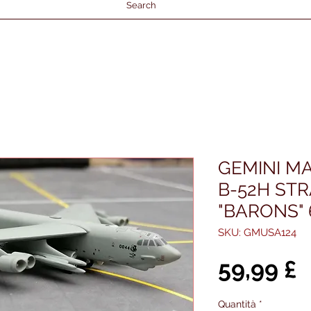
Search
GEMINI M
B-52H ST
"BARONS" 
SKU: GMUSA124
P
59,99 £
Quantità
*