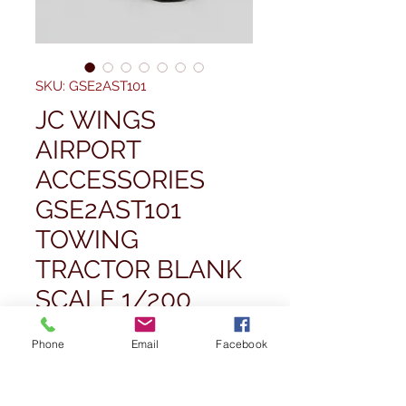
SKU: GSE2AST101
JC WINGS
AIRPORT
ACCESSORIES
GSE2AST101
TOWING
TRACTOR BLANK
SCALE 1/200
Prezzo
37,99 £
Phone
Email
Facebook
Quantità
*