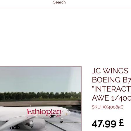
Search
JC WINGS
BOEING B7
"INTERACT
AWE 1/40
SKU: XX40085C
P
47,99 £