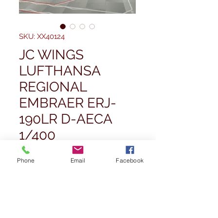
SKU: XX40124
JC WINGS
LUFTHANSA
REGIONAL
EMBRAER ERJ-
190LR D-AECA
1/400
Prezzo
39,99 £
Phone
Email
Facebook
Quantità
*