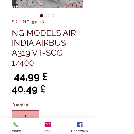
SKU: NG 49008
NG MODELS AIR
INDIA AIRBUS
A319 VT-SCG
1/400
Prezzo
 44,99 £ 
Prezzo
regolare
40,49 £
scontato
Quantità
*
Phone
Email
Facebook