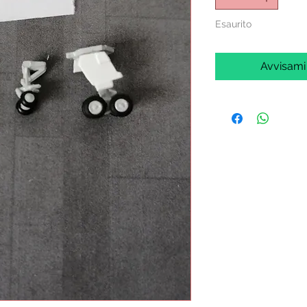
Esaurito
Avvisami